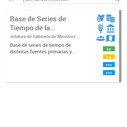
Base de Series de
Tiempo de la
Administración Pública
Jefatura de Gabinete de Ministros.
Secretaría de Innovación Pública.
Nacional
Base de series de tiempo de
Subsecretaría de Servicios y País Digital
zip
distintas fuentes primarias y
csv
secundarias de la Administración
Pública Nacional (APN), compilada
otro
por la Secretaría de Innovación
otro
Pública. Estas series son
normalizadas...