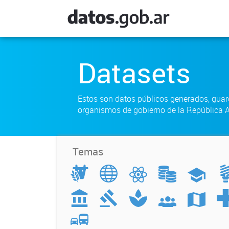
Datasets
Estos son datos públicos generados, gua
organismos de gobierno de la República A
Temas