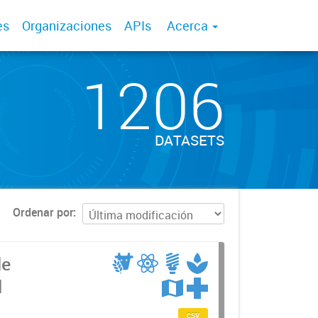
es
Organizaciones
APIs
Acerca
1206
DATASETS
Ordenar por
de
d
csv