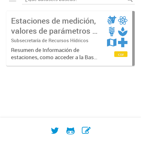
Estaciones de medición,
valores de parámetros y
productos de la Red
Subsecretaría de Recursos Hídricos
Resumen de Información de
csv
estaciones, como acceder a la Base
de Datos y vínculos a varios
productos del contenido de la Red
Nacional de Información Hídrica