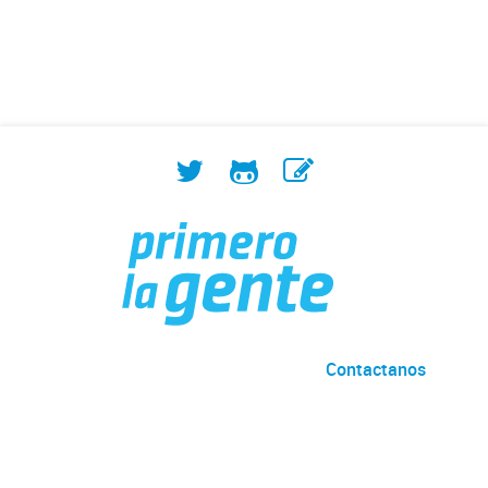
(TIC).
Contactanos
Desarrollado por
Andino
con
CKAN
Versión: 2.6.3