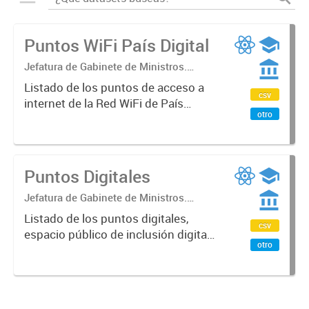
Puntos WiFi País Digital
Jefatura de Gabinete de Ministros.
Secretaría de Innovación Pública.
Listado de los puntos de acceso a
Subsecretaría de Servicios y País Digital
csv
internet de la Red WiFi de País
otro
Digital que brinda acceso gratuito a
internet en espacios y
dependencias públicas de todo el
país.
Puntos Digitales
Jefatura de Gabinete de Ministros.
Secretaría de Innovación Pública.
Listado de los puntos digitales,
Subsecretaría de Servicios y País Digital
csv
espacio público de inclusión digital
otro
que brinda conectividad,
capacitaciones y acceso a las
nuevas Tecnologías de la
Información y de la Comunicación