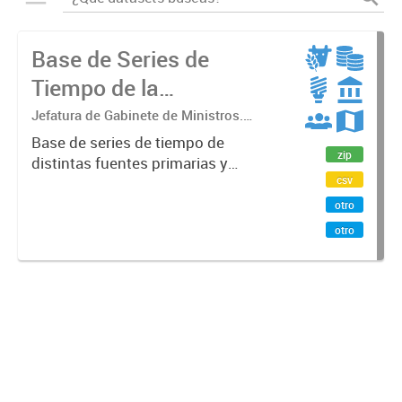
Base de Series de
Tiempo de la
Administración Pública
Jefatura de Gabinete de Ministros.
Secretaría de Innovación Pública.
Nacional
Base de series de tiempo de
Subsecretaría de Servicios y País Digital
zip
distintas fuentes primarias y
csv
secundarias de la Administración
Pública Nacional (APN), compilada
otro
por la Secretaría de Innovación
otro
Pública. Estas series son
normalizadas...